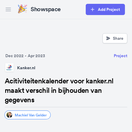
Showspace
Add Project
Open main menu
Share
Dec 2022
-
Apr 2023
Project
Kanker.nl
Acitiviteitenkalender voor kanker.nl
maakt verschil in bijhouden van
gegevens
Machiel Van Gelder